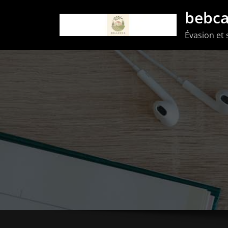
Aller
bebca
au
Évasion et 
contenu